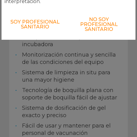
interpretación.
Sistemas de vacunas dobles e
independientes
NO SOY
SOY PROFESIONAL
PROFESIONAL
SANITARIO
SANITARIO
Sistema independiente adaptable a
cualquier cinta transportadora de
incubadora
Monitorización continua y sencilla
de las condiciones del equipo
Sistema de limpieza in situ para
una mayor higiene
Tecnología de boquilla plana con
soporte de boquilla fácil de ajustar
Sistema de dosificación de gel
exacto y preciso
Fácil de usar y mantener para el
personal de vacunación